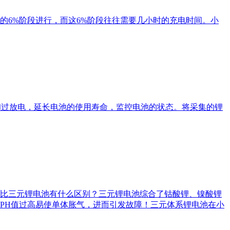
的6%阶段进行，而这6%阶段往往需要几小时的充电时间。小
和过放电，延长电池的使用寿命，监控电池的状态。将采集的锂
比三元锂电池有什么区别？三元锂电池综合了钴酸锂、镍酸锂
PH值过高易使单体胀气，进而引发故障！三元体系锂电池在小