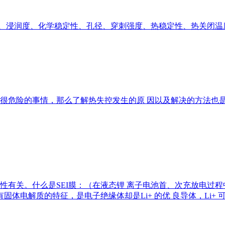
气率、浸润度、化学稳定性、孔径、穿刺强度、热稳定性、热关闭
很危险的事情，那么了解热失控发生的原 因以及解决的方法也
均匀性有关。什么是SEI膜：（在液态锂 离子电池首、次充放电
固体电解质的特征，是电子绝缘体却是Li+ 的优 良导体，Li+