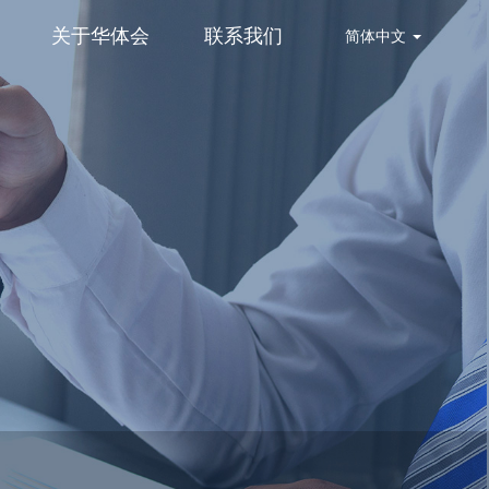
关于华体会
联系我们
简体中文