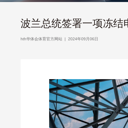
波兰总统签署一项冻结电
hth华体会体育官方网站
|
2024年09月06日