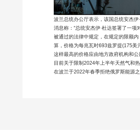
波兰总统办公厅表示，该国总统安杰伊·
消息称：“总统安杰伊·杜达签署了一项
被通过的法律中规定，在规定的限额内，
算，价格为每兆瓦时693兹罗提(175美
这样最高的价格应由地方政府机构和公
目前关于限制2024年上半年天然气和
在波兰于2022年春季拒绝俄罗斯能