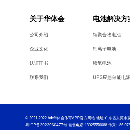
关于华体会
电池解决方
公司介绍
锂聚合物电池
企业文化
锂离子电池
认证证书
镍氢电池
联系我们
UPS应急储能电
© 2021-2022 hth华体会体育APP官方网站 地址:广东省东
粤ICP备2022060477号
销售电话:13925556088 传真:+86 0769