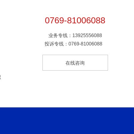
0769-81006088
业务专线：13925556088
投诉专线：0769-81006088
在线咨询
识