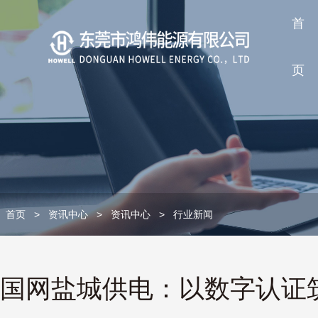
首
页
首页
>
资讯中心
>
资讯中心
>
行业新闻
国网盐城供电：以数字认证筑