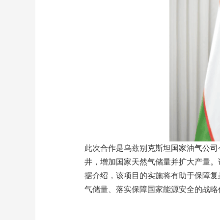
此次合作是乌兹别克斯坦国家油气公司
井，增加国家天然气储量并扩大产量。
据介绍，该项目的实施将有助于保障复
气储量、落实保障国家能源安全的战略