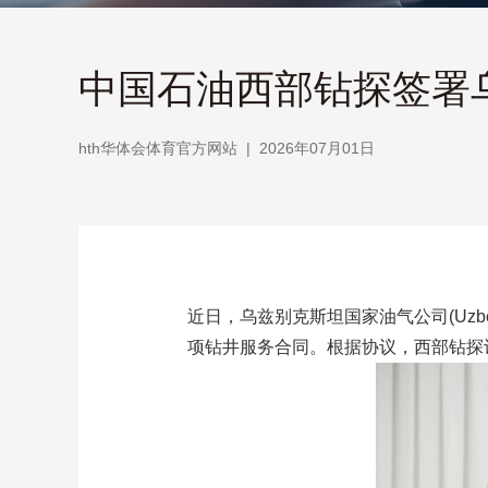
中国石油西部钻探签署乌
hth华体会体育官方网站
|
2026年07月01日
近日，乌兹别克斯坦国家油气公司(Uzb
项钻井服务合同。根据协议，西部钻探计划