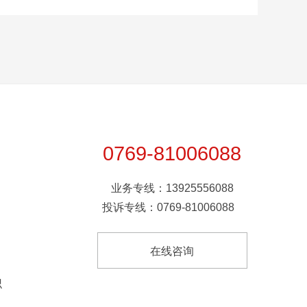
0769-81006088
业务专线：13925556088
投诉专线：0769-81006088
在线咨询
识