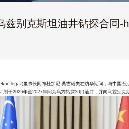
兹别克斯坦油井钻探合同-h
ekneftegaz)董事长阿布杜加尼·桑吉诺夫在访华期间，与中
于2026年至2027年间为乌方钻探30口油井，并向乌兹别克斯