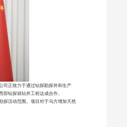
公司正致力于通过钻探勘探井和生产
西部钻探就钻井工程达成合作。
勘探活动范围。项目对于乌方增加天然