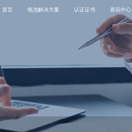
首页
电池解决方案
认证证书
资讯中心