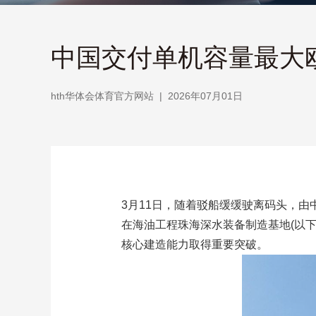
中国交付单机容量最大欧
hth华体会体育官方网站
|
2026年07月01日
3月11日，随着驳船缓缓驶离码头，由中
在海油工程珠海深水装备制造基地(以下
核心建造能力取得重要突破。