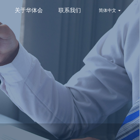
关于华体会
联系我们
简体中文