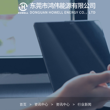
首页
>
资讯中心
>
资讯中心
>
行业新闻