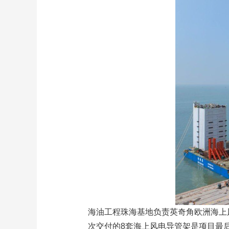
海油工程珠海基地负责英奇角欧洲海上
次交付的8套海上风电导管架是项目最后一