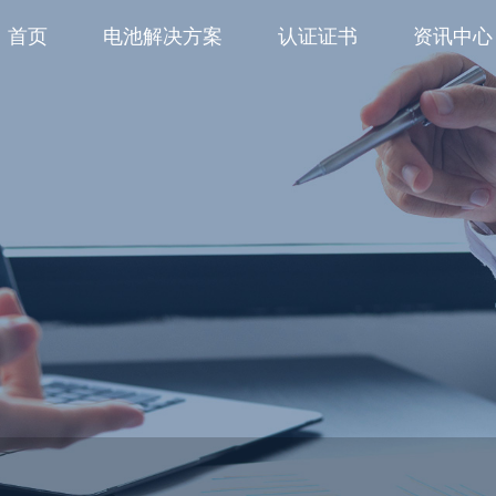
首页
电池解决方案
认证证书
资讯中心