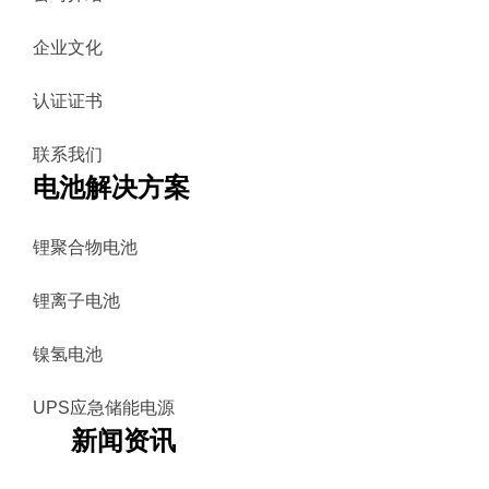
企业文化
认证证书
联系我们
电池解决方案
锂聚合物电池
锂离子电池
镍氢电池
UPS应急储能电源
新闻资讯