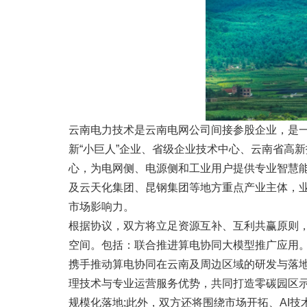
云南电力技术是云南电网公司间接参股企业，是一
新“小巨人”企业、省级企业技术中心、云南省高新
心，为电网侧、电源侧和工业用户提供专业智慧
及云天化集团、昆钢集团等地方重点产业主体，
市场影响力。
根据协议，双方将立足资源互补、互利共赢原则
空间。包括：联合推进算电协同大模型推广应用
携手推动算电协同在云南及周边区域的研发与落地
理技术与专业运营服务优势，共同打造零碳园区
规模化落地;此外，双方还将围绕市场开拓、AI