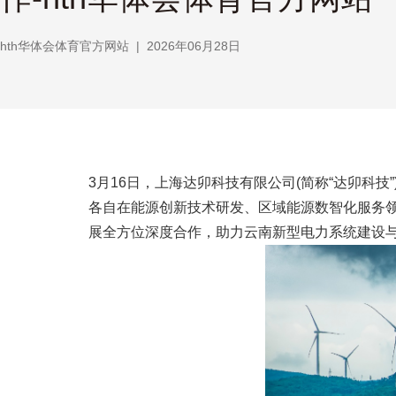
hth华体会体育官方网站
|
2026年06月28日
3月16日，上海达卯科技有限公司(简称“达卯科技
各自在能源创新技术研发、区域能源数智化服务领
展全方位深度合作，助力云南新型电力系统建设