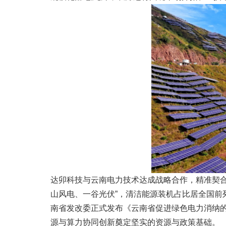
达卯科技与云南电力技术达成战略合作，精准契
山风电、一谷光伏”，清洁能源装机占比居全国前
南省发改委正式发布《云南省促进绿色电力消纳的
源与算力协同创新奠定坚实的资源与政策基础。