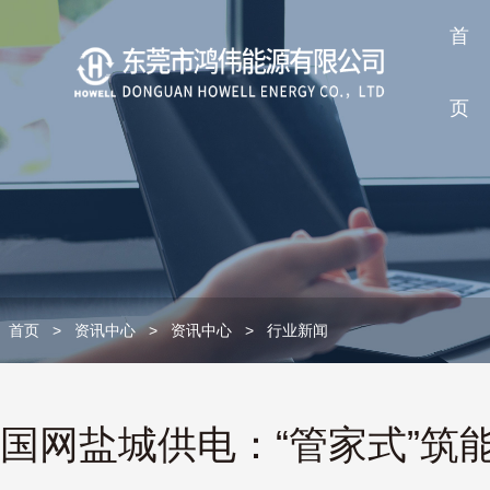
首
页
首页
>
资讯中心
>
资讯中心
>
行业新闻
国网盐城供电：“管家式”筑能