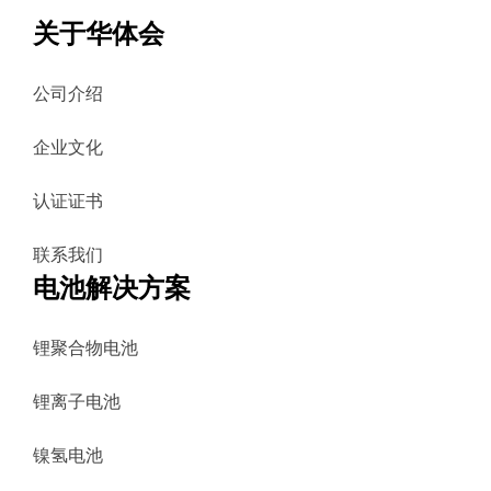
关于华体会
公司介绍
企业文化
认证证书
联系我们
电池解决方案
锂聚合物电池
锂离子电池
镍氢电池