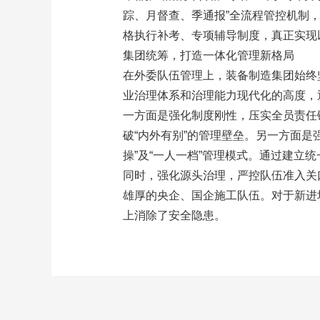
踪、月督查、季通报”全流程管控机制
格执行补考、专项辅导制度，真正实现
集团统筹，打造一体化管理新格局
在外委队伍管理上，装备制造集团始终
业治理体系和治理能力现代化的高度，
一方面是强化制度刚性，压实全员责任
破“内外有别”的管理壁垒。另一方面
操”及“一人一档”管理模式。通过建
同时，强化源头治理，严控队伍准入关
雄厚的央企、国企施工队伍。对于新进场
上消除了安全隐患。