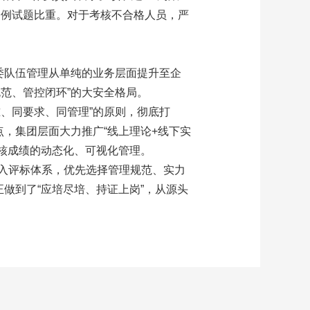
案例试题比重。对于考核不合格人员，严
委队伍管理从单纯的业务层面提升至企
范、管控闭环”的大安全格局。
、同要求、同管理”的原则，彻底打
，集团层面大力推广“线上理论+线下实
考核成绩的动态化、可视化管理。
入评标体系，优先选择管理规范、实力
做到了“应培尽培、持证上岗”，从源头