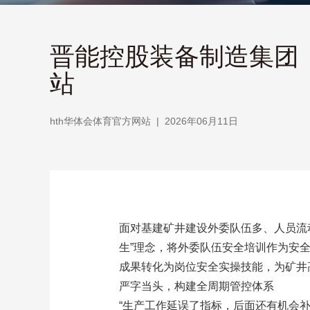
晋能控股装备制造集团：
站
hth华体会体育官方网站
|
2026年06月11日
面对基建矿井建设外委队伍多、人员流
生”理念，将外委队伍安全培训作为安
成果转化为岗位安全实操技能，为矿井
严字当头，构建全周期管控体系
“生产工作延误了指标，后面还有机会补