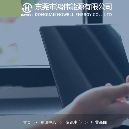
首页
>
资讯中心
>
资讯中心
>
行业新闻