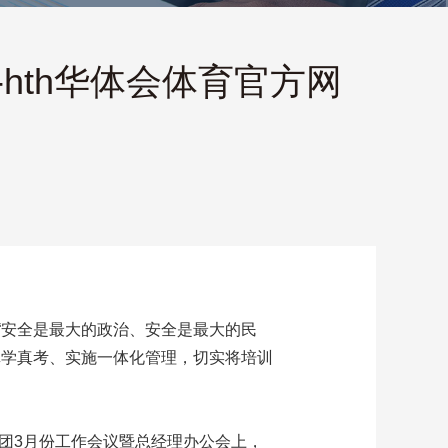
hth华体会体育官方网
“安全是最大的政治、安全是最大的民
真学真考、实施一体化管理，切实将培训
集团3月份工作会议暨总经理办公会上，