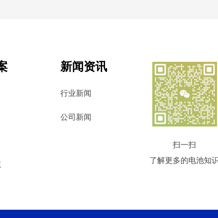
案
新闻资讯
行业新闻
公司新闻
扫一扫
了解更多的电池知
源