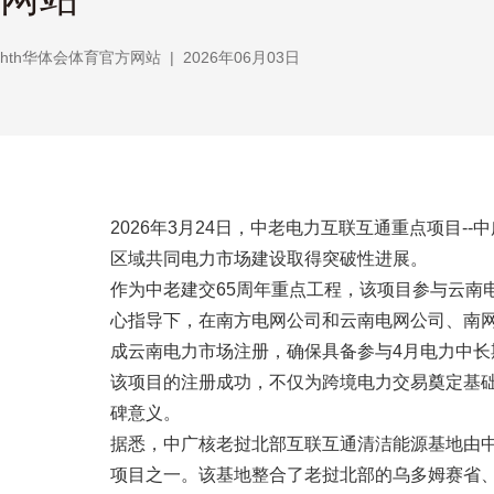
hth华体会体育官方网站
|
2026年06月03日
2026年3月24日，中老电力互联互通重点项目
区域共同电力市场建设取得突破性进展。
作为中老建交65周年重点工程，该项目参与云南
心指导下，在南方电网公司和云南电网公司、南网
成云南电力市场注册，确保具备参与4月电力中长
该项目的注册成功，不仅为跨境电力交易奠定基
碑意义。
据悉，中广核老挝北部互联互通清洁能源基地由中
项目之一。该基地整合了老挝北部的乌多姆赛省