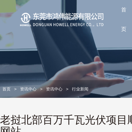
首
页
首页
>
资讯中心
>
资讯中心
>
行业新闻
老挝北部百万千瓦光伏项目顺
网站