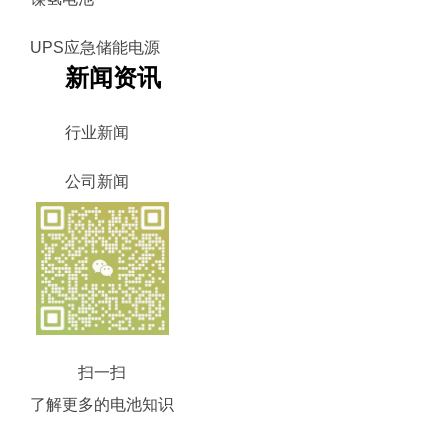
UPS应急储能电源
新闻资讯
行业新闻
公司新闻
扫一扫
了解更多的电池知识