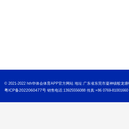
© 2021-2022 hth华体会体育APP官方网站 地址:广东省东莞市凝神镇蛟龙
粤ICP备2022060477号
销售电话:13925556088 传真:+86 0769-81001660