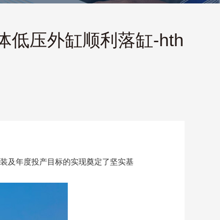
低压外缸顺利落缸-hth
安装及年度投产目标的实现奠定了坚实基