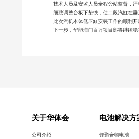
技术人员及安监人员全程旁站监督，严
细致调整台板下垫铁，使二段汽缸在垂
此次汽机本体低压缸安装工作的顺利开
下一步，华能海门百万项目部将继续稳
关于华体会
电池解决方
公司介绍
锂聚合物电池