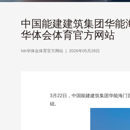
中国能建建筑集团华能海
华体会体育官方网站
hth华体会体育官方网站
|
2026年05月28日
3月22日，中国能建建筑集团华能海
础。