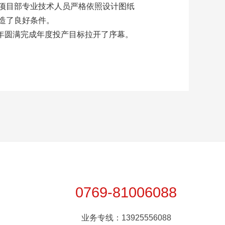
项目部专业技术人员严格依照设计图纸
造了良好条件。
6年圆满完成年度投产目标拉开了序幕。
0769-81006088
业务专线：13925556088