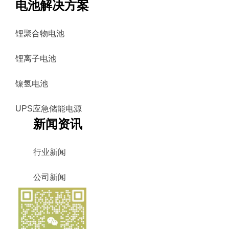
电池解决方案
锂聚合物电池
锂离子电池
镍氢电池
UPS应急储能电源
新闻资讯
行业新闻
公司新闻