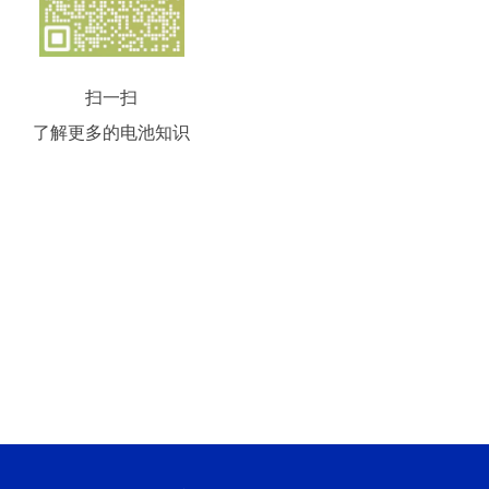
扫一扫
了解更多的电池知识