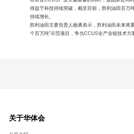
得益于科技持续突破，截至目前，胜利油田百万吨级
持续增长。
胜利油田主要负责人杨勇表示，胜利油田未来将
个百万吨”示范项目，争当CCUS全产业链技术
关于华体会