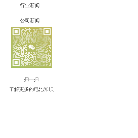
行业新闻
公司新闻
扫一扫
了解更多的电池知识