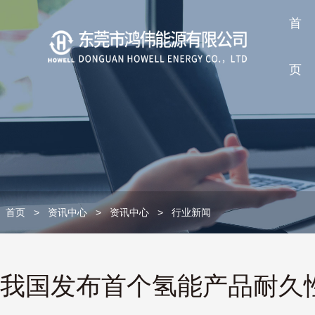
首
页
首页
>
资讯中心
>
资讯中心
>
行业新闻
我国发布首个氢能产品耐久性