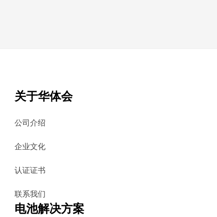
关于华体会
公司介绍
企业文化
认证证书
联系我们
电池解决方案