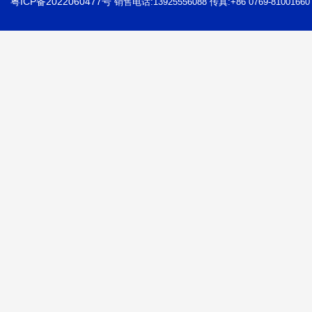
粤ICP备2022060477号
销售电话:13925556088 传真:+86 0769-81001660