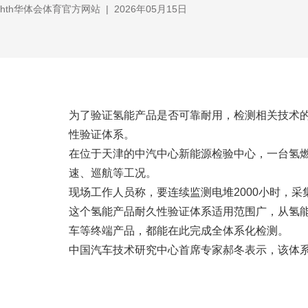
hth华体会体育官方网站
|
2026年05月15日
为了验证氢能产品是否可靠耐用，检测相关技术的
性验证体系。
在位于天津的中汽中心新能源检验中心，一台氢燃
速、巡航等工况。
现场工作人员称，要连续监测电堆2000小时，
这个氢能产品耐久性验证体系适用范围广，从氢
车等终端产品，都能在此完成全体系化检测。
中国汽车技术研究中心首席专家郝冬表示，该体系