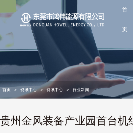
首
页
首页
>
资讯中心
>
资讯中心
>
行业新闻
贵州金风装备产业园首台机组