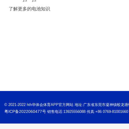
了解更多的电池知识
© 2021-2022 hth华体会体育APP官方网站 地址:广东省东莞市凝神镇蛟龙
粤ICP备2022060477号
销售电话:13925556088 传真:+86 0769-81001660