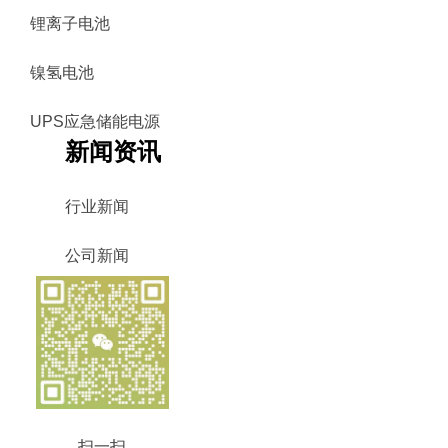
锂离子电池
镍氢电池
UPS应急储能电源
新闻资讯
行业新闻
公司新闻
扫一扫