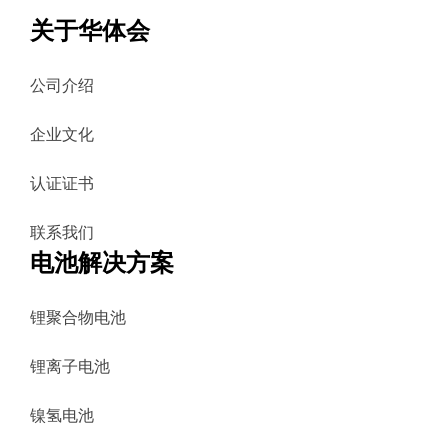
关于华体会
公司介绍
企业文化
认证证书
联系我们
电池解决方案
锂聚合物电池
锂离子电池
镍氢电池