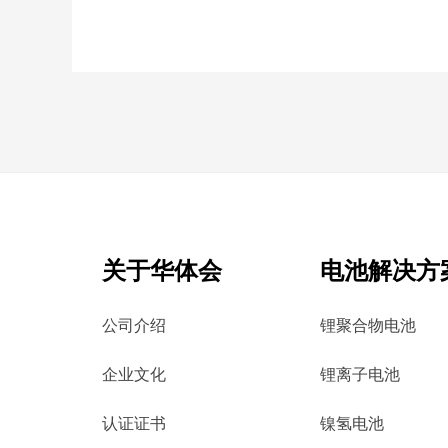
关于华体会
电池解决方
公司介绍
锂聚合物电池
企业文化
锂离子电池
认证证书
镍氢电池