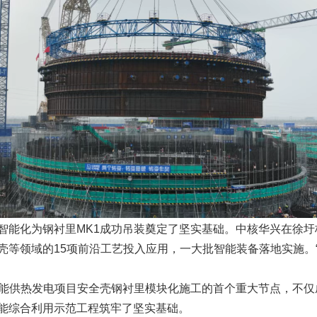
智能化为钢衬里MK1成功吊装奠定了坚实基础。中核华兴在徐圩
壳等领域的15项前沿工艺投入应用，一大批智能装备落地实施。
核能供热发电项目安全壳钢衬里模块化施工的首个重大节点，不
能综合利用示范工程筑牢了坚实基础。