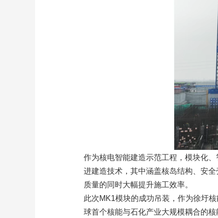
作为核电智能建造示范工程，模块化、
进建造技术，其中涵盖核岛结构、安全
质量的同时大幅提升施工效率。
此次MK1模块的成功吊装，作为徐圩
球首个核能与石化产业大规模耦合的核