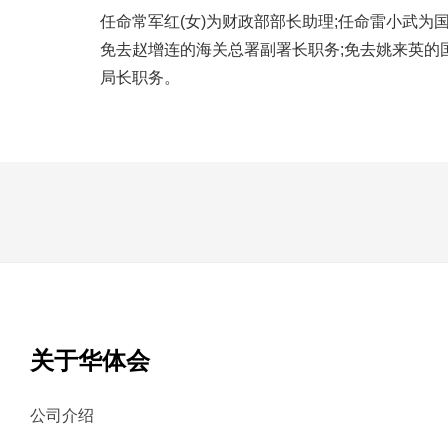
任命常军红(女)为财政部部长助理;任命雷小武为
免去赵增连的海关总署副署长职务;免去姚来英的
局长职务。
关于华体会
公司介绍