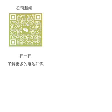
公司新闻
扫一扫
了解更多的电池知识