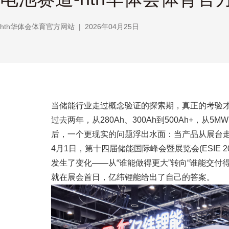
hth华体会体育官方网站
|
2026年04月25日
当储能行业走过概念验证的探索期，真正的考验
过去两年，从280Ah、300Ah到500Ah+
后，一个更现实的问题浮出水面：当产品从展台走
4月1日，第十四届储能国际峰会暨展览会(ESIE
发生了变化——从“谁能做得更大”转向“谁能交
就在展会首日，亿纬锂能给出了自己的答案。