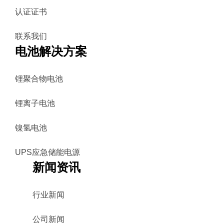
认证证书
联系我们
电池解决方案
锂聚合物电池
锂离子电池
镍氢电池
UPS应急储能电源
新闻资讯
行业新闻
公司新闻