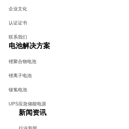
企业文化
认证证书
联系我们
电池解决方案
锂聚合物电池
锂离子电池
镍氢电池
UPS应急储能电源
新闻资讯
行业新闻