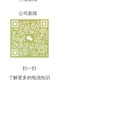
公司新闻
扫一扫
了解更多的电池知识