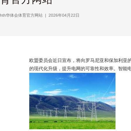
hth华体会体育官方网站
|
2026年04月22日
欧盟委员会近日宣布，将向罗马尼亚和保加利亚的
的现代化升级，提升电网的可靠性和效率。智能