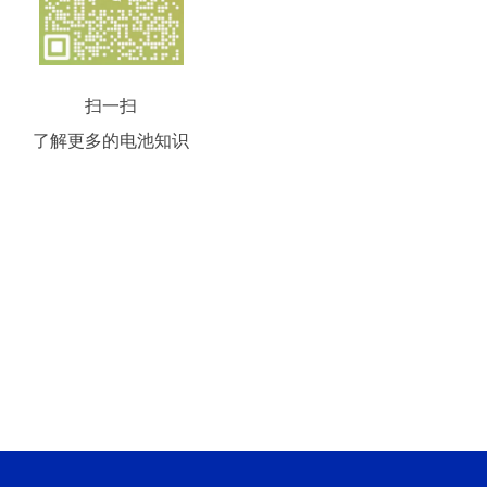
扫一扫
了解更多的电池知识