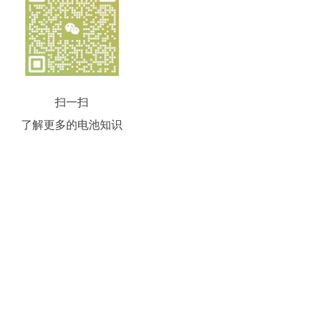
扫一扫
了解更多的电池知识