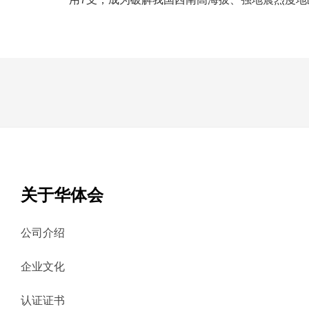
关于华体会
公司介绍
企业文化
认证证书