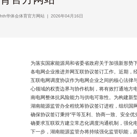
hth华体会体育官方网站
|
2026年04月16日
为落实国家能源局和省委省政府关于加强新形势
各电网企业推进并网互联协议签订工作。近期，
互联电网调度协议作为电网企业之间的核心法律
心领域的权责边界与协作机制，将有效打通地方
南电网整体抗风险能力与供电可靠性。为构建新
湖南能源监管办全程统筹协议签订进程，组织国
确保协议签订秉持“平等互利、协商一致、安全优
确要求互联双方建立常态化调度沟通机制，强化
下一步，湖南能源监管办将持续强化监管职能，