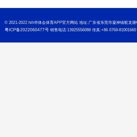
© 2021-2022 hth华体会体育APP官方网站 地址:广东省东莞市凝神镇蛟龙
粤ICP备2022060477号
销售电话:13925556088 传真:+86 0769-81001660