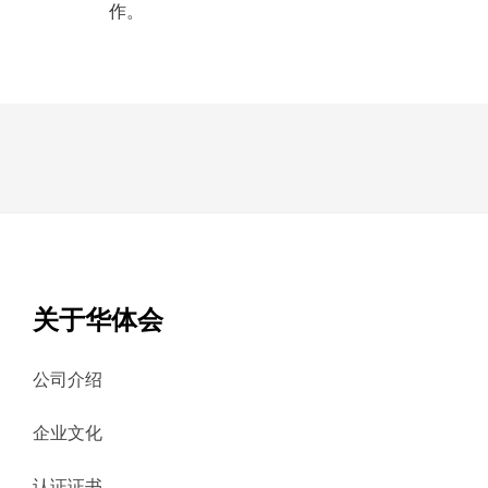
作。
关于华体会
公司介绍
企业文化
认证证书