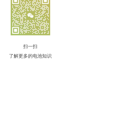
扫一扫
了解更多的电池知识