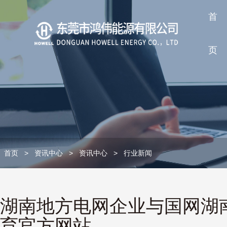
首
页
首页
>
资讯中心
>
资讯中心
>
行业新闻
湖南地方电网企业与国网湖南
育官方网站