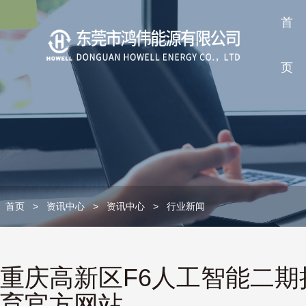
首
页
首页
>
资讯中心
>
资讯中心
>
行业新闻
重庆高新区F6人工智能二期扩
育官方网站