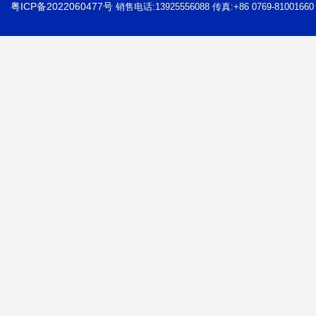
粤ICP备2022060477号
销售电话:13925556088 传真:+86 0769-81001660