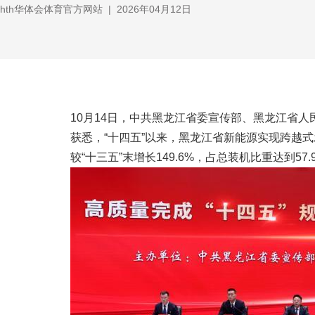
hth华体会体育官方网站
|
2026年04月12日
10月14日，中共黑龙江省委宣传部、黑龙江省人
获悉，“十四五”以来，黑龙江省新能源实现跨越式
较“十三五”末增长149.6%，占总装机比重达到57.