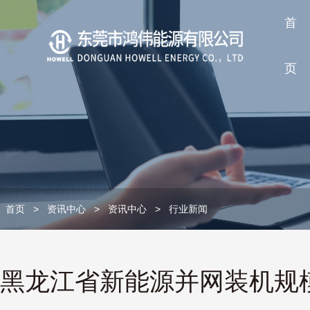
首
页
首页
>
资讯中心
>
资讯中心
>
行业新闻
黑龙江省新能源并网装机规模3