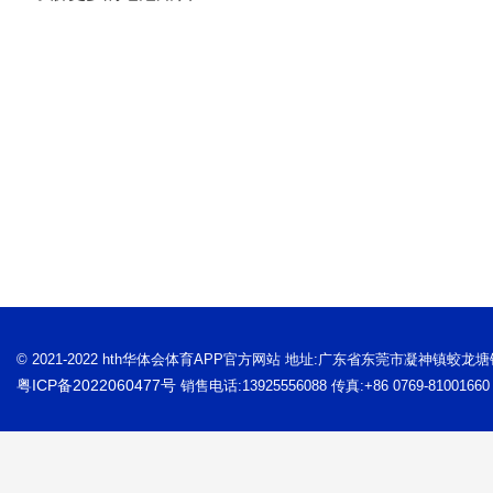
© 2021-2022 hth华体会体育APP官方网站 地址:广东省东莞市凝神镇蛟龙
粤ICP备2022060477号
销售电话:13925556088 传真:+86 0769-81001660