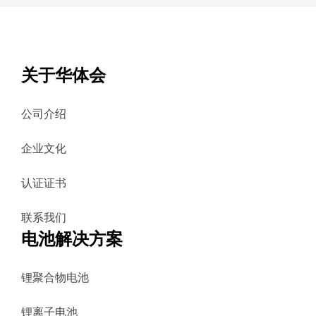
关于华体会
公司介绍
企业文化
认证证书
联系我们
电池解决方案
锂聚合物电池
锂离子电池