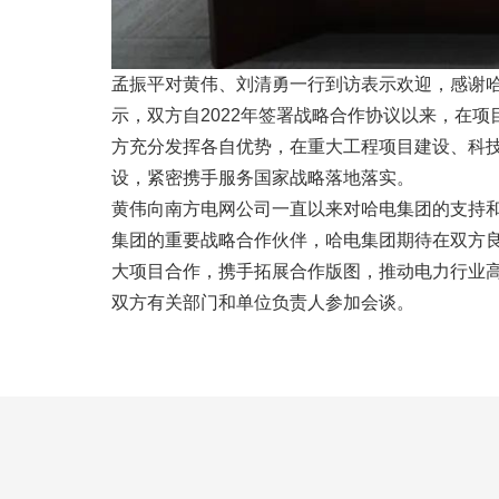
孟振平对黄伟、刘清勇一行到访表示欢迎，感谢
示，双方自2022年签署战略合作协议以来，在
方充分发挥各自优势，在重大工程项目建设、科
设，紧密携手服务国家战略落地落实。
黄伟向南方电网公司一直以来对哈电集团的支持
集团的重要战略合作伙伴，哈电集团期待在双方
大项目合作，携手拓展合作版图，推动电力行业
双方有关部门和单位负责人参加会谈。