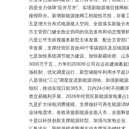
四是全力保障“应并尽并”。实现新能源项目接网
接报即办。新增新能源接网工程能投尽投，存量工程
五是增大分布式电源接入空间。全面落实新版分
方主管部门健全政企协同的信息发布和动态预警机
六是公平无歧视服务新型主体发展。配合主管部
学发展，支撑经营区首批40个零碳园区及后续国
七是加快系统调节能力建设。加快新疆哈密、山东
3000万千瓦，力争到2030年公司在运在建抽
场机制，优化调度运行，新型储能年利用水平超10
八是强化“三公”调度促进新能源消纳。加强新能
组织，推动实现日前365天、日内24小时不间
类交易顺利开展。2026年经营区新能源发电量占比
九是扩大绿电消费规模。支撑做好可再生能源消
业绿电需求。有效承接新能源全面入市，全面释放
十是以科技创新支撑能源转型。加强与发电企业
汇集送出、新能源精准预测主动支撑等关键技术