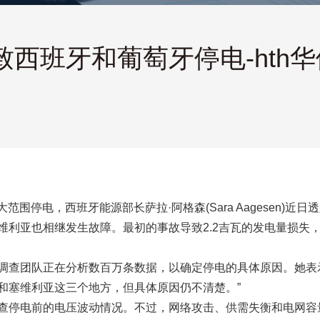
西班牙和葡萄牙停电-hth
大范围停电，西班牙能源部长萨拉·阿格森(Sara Aagesen)
维利亚也相继发生故障。最初的事故导致2.2吉瓦的发电量损失
调查团队正在分析数百万条数据，以确定停电的具体原因。她表
和塞维利亚这三个地方，但具体原因仍不清楚。”
查停电前的电压波动情况。不过，网络攻击、供需失衡和电网容