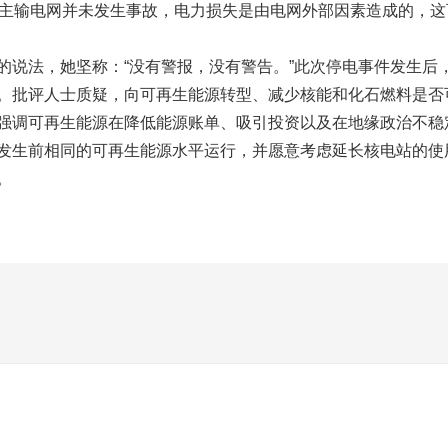
前主输电网并未发生事故，电力损失是由电网外部因素造成的，
说法，她坚称：“没有警报，没有警告。”此次停电事件发生后，
。批评人士质疑，向可再生能源转型、减少核能和化石燃料是否可
强调可再生能源在降低能源账单、吸引投资以及在地缘政治不稳
发生前相同的可再生能源水平运行，并愿意考虑延长核电站的使
。