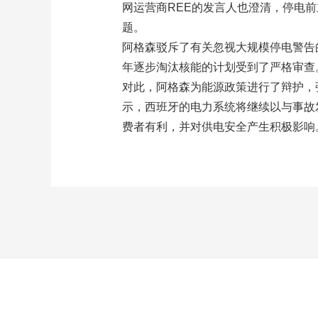
网运营商REE的发言人也澄清，停电
题。
阿格森驳斥了有关忽视大规模停电警告的
年逐步淘汰核能的计划受到了严格审查
对此，阿格森为能源政策进行了辩护，
示，西班牙的电力系统将继续以与事故
费者有利，并对供电安全产生积极影响