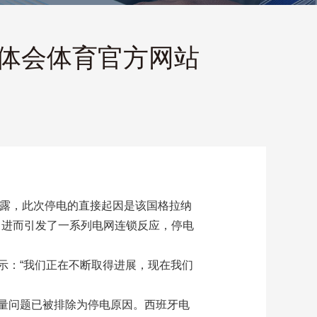
华体会体育官方网站
近日透露，此次停电的直接起因是该国格拉纳
，进而引发了一系列电网连锁反应，停电
示：“我们正在不断取得进展，现在我们
量问题已被排除为停电原因。西班牙电