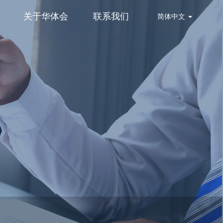
关于华体会
联系我们
简体中文