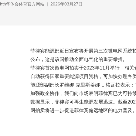
hth华体会体育官方网站
|
2026年03月27日
菲律宾能源部近日宣布将开展第三次微电网系统拍
公布，这是该国推动全面电气化的重要举措。
菲律宾首次微电网拍卖于2023年11月举行，相
自动获得国家重要能源项目资格，可加快办理各
能源部副部长罗维娜·克里斯蒂娜·L·格瓦拉表
加强政企协作，我们向市场表明菲律宾已为可持续
数据显示，菲律宾可再生能源发展迅速。截至2024
网拍卖将进一步促进菲律宾偏远地区的电力普及