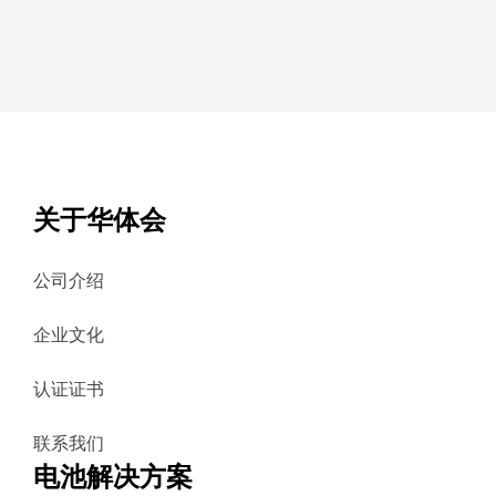
关于华体会
公司介绍
企业文化
认证证书
联系我们
电池解决方案