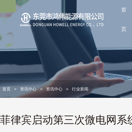
首
页
首页
>
资讯中心
>
资讯中心
>
行业新闻
菲律宾启动第三次微电网系统