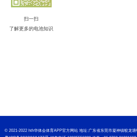
扫一扫
了解更多的电池知识
© 2021-2022 hth华体会体育APP官方网站 地址:广东省东莞市凝神镇蛟龙