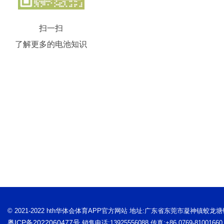
扫一扫
了解更多的电池知识
© 2021-2022 hth华体会体育APP官方网站 地址:广东省东莞市凝神镇蛟龙
粤ICP备2022060477号
销售电话:13925556088 传真:+86 0769-81001660