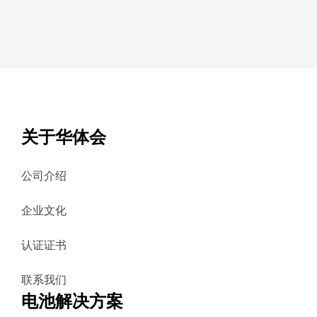
关于华体会
公司介绍
企业文化
认证证书
联系我们
电池解决方案