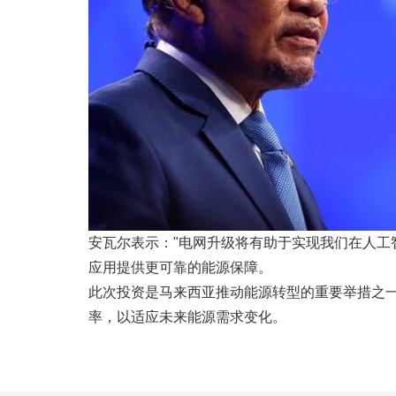
安瓦尔表示："电网升级将有助于实现我们在人工
应用提供更可靠的能源保障。
此次投资是马来西亚推动能源转型的重要举措之一。T
率，以适应未来能源需求变化。