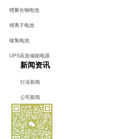
锂聚合物电池
锂离子电池
镍氢电池
UPS应急储能电源
新闻资讯
行业新闻
公司新闻