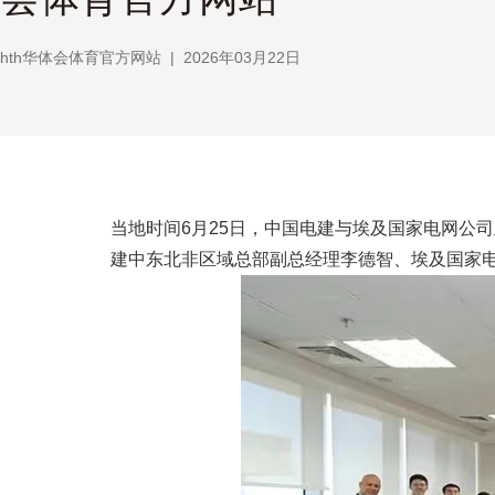
hth华体会体育官方网站
|
2026年03月22日
当地时间6月25日，中国电建与埃及国家电网公
建中东北非区域总部副总经理李德智、埃及国家电