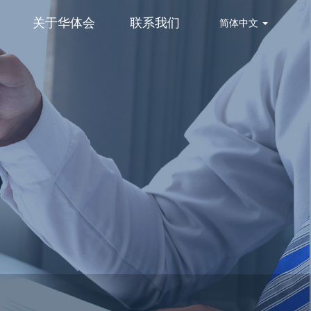
关于华体会
联系我们
简体中文