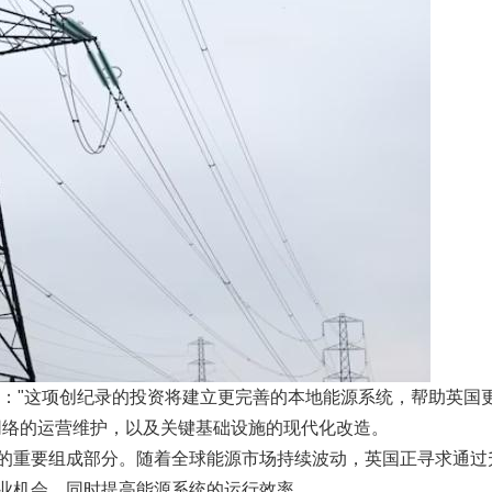
表示："这项创纪录的投资将建立更完善的本地能源系统，帮助英
网络的运营维护，以及关键基础设施的现代化改造。
的重要组成部分。随着全球能源市场持续波动，英国正寻求通过
业机会，同时提高能源系统的运行效率。