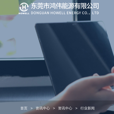
首页
>
资讯中心
>
资讯中心
>
行业新闻