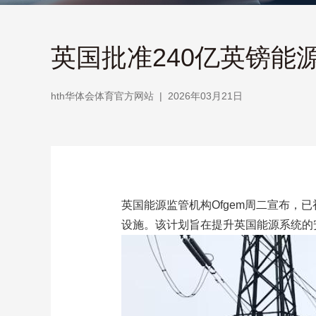
英国批准240亿英镑能
hth华体会体育官方网站
|
2026年03月21日
英国能源监管机构Ofgem周二宣布，已
设施。该计划旨在提升英国能源系统的