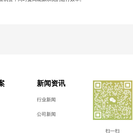
案
新闻资讯
行业新闻
公司新闻
扫一扫