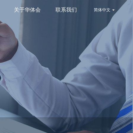
关于华体会
联系我们
简体中文