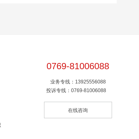
0769-81006088
业务专线：13925556088
投诉专线：0769-81006088
在线咨询
识