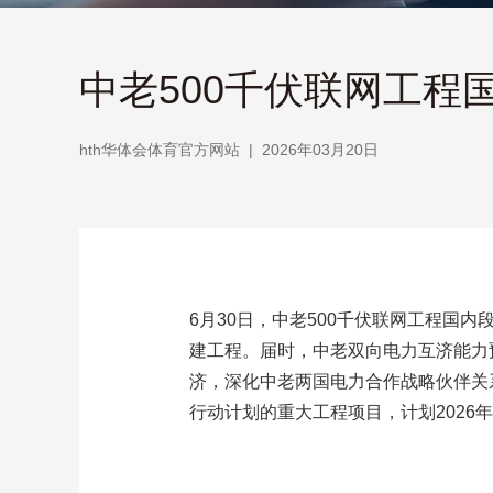
中老500千伏联网工程
hth华体会体育官方网站
|
2026年03月20日
6月30日，中老500千伏联网工程国内
建工程。届时，中老双向电力互济能力
济，深化中老两国电力合作战略伙伴关
行动计划的重大工程项目，计划2026