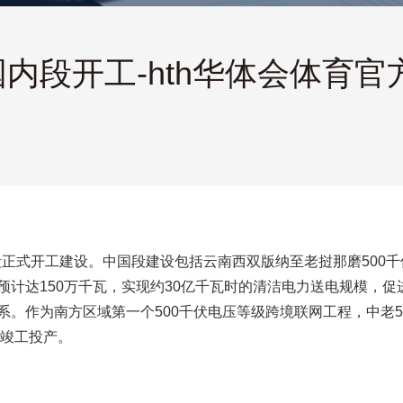
国内段开工-hth华体会体育官
段正式开工建设。中国段建设包括云南西双版纳至老挝那磨500千伏
预计达150万千瓦，实现约30亿千瓦时的清洁电力送电规模，
系。作为南方区域第一个500千伏电压等级跨境联网工程，中老5
年竣工投产。