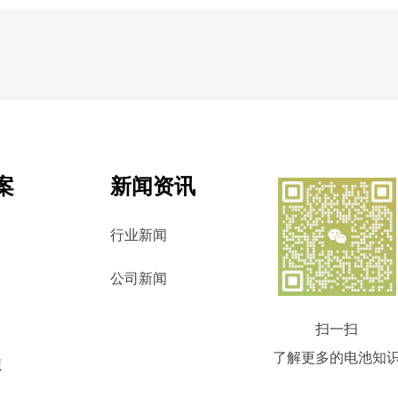
案
新闻资讯
行业新闻
公司新闻
扫一扫
了解更多的电池知
源