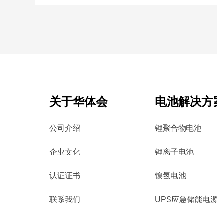
关于华体会
电池解决方
公司介绍
锂聚合物电池
企业文化
锂离子电池
认证证书
镍氢电池
联系我们
UPS应急储能电