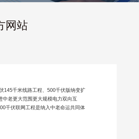
方网站
145千米线路工程、500千伏版纳变扩
促进中老更大范围更大规模电力双向互
00千伏联网工程是纳入中老命运共同体