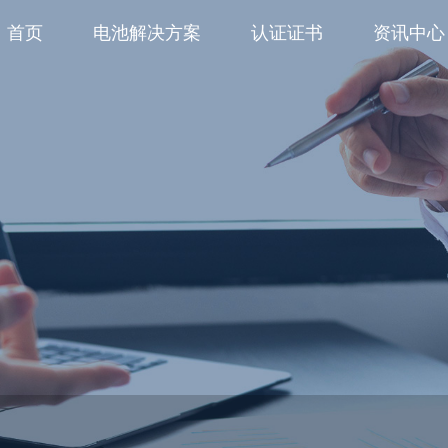
首页
电池解决方案
认证证书
资讯中心