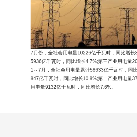
7月份，全社会用电量10226亿千瓦时，同比增长
5936亿千瓦时，同比增长4.7%;第三产业用电量2
1～7月，全社会用电量累计58633亿千瓦时，同
847亿千瓦时，同比增长10.8%;第二产业用电量3
用电量9132亿千瓦时，同比增长7.6%。