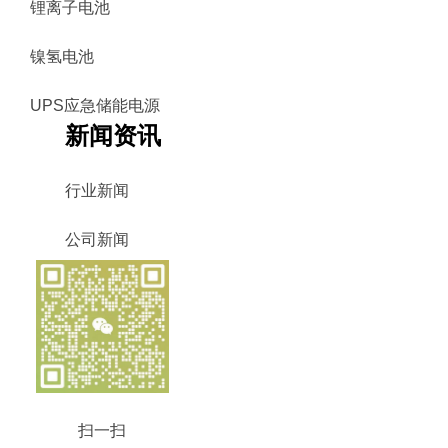
锂离子电池
镍氢电池
UPS应急储能电源
新闻资讯
行业新闻
公司新闻
扫一扫