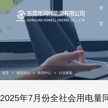
首
页
首页
>
资讯中心
>
资讯中心
>
行业新闻
2025年7月份全社会用电量同