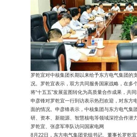
罗乾宜对中核集团长期以来给予东方电气集团的
况。罗乾宜表示，双方共同服务国家战略，在多
将“十五五”发展蓝图转化为高质量合作成果，共
申彦锋对罗乾宜一行到访表示热烈欢迎，对东方
面的情况。申彦锋表示，中核集团与东方电气集
研、资本、新能源、智慧核电等领域深挖合作潜
罗乾宜、张彦军率队访问国家电网
8月22日，东方电气集团党组书记、董事长罗乾