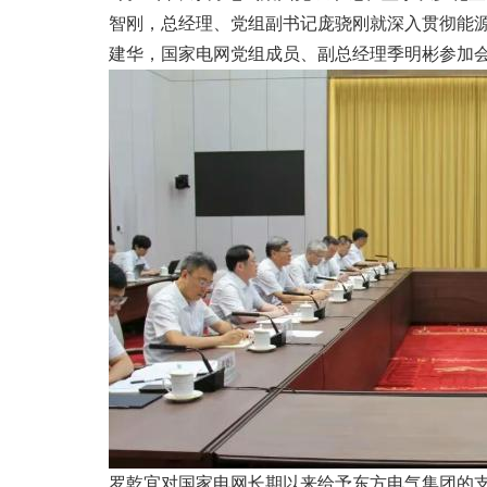
智刚，总经理、党组副书记庞骁刚就深入贯彻能
建华，国家电网党组成员、副总经理季明彬参加
罗乾宜对国家电网长期以来给予东方电气集团的