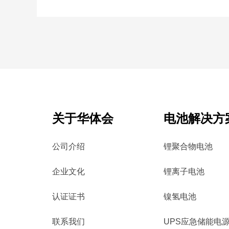
关于华体会
电池解决方
公司介绍
锂聚合物电池
企业文化
锂离子电池
认证证书
镍氢电池
联系我们
UPS应急储能电