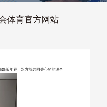
体会体育官方网站
力部部长年吞，双方就共同关心的能源合