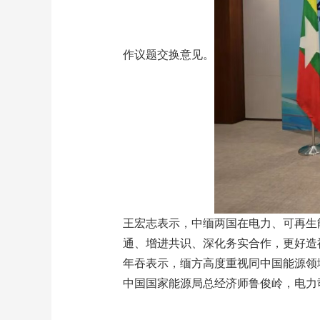
作议题交换意见。
王宏志表示，中缅两国在电力、可再生
通、增进共识、深化务实合作，更好造
年吞表示，缅方高度重视同中国能源领
中国国家能源局总经济师鲁俊岭，电力