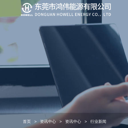
首页
>
资讯中心
>
资讯中心
>
行业新闻