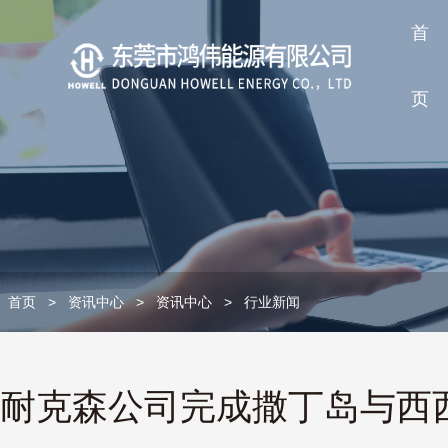
首
页
首页
>
资讯中心
>
资讯中心
>
行业新闻
耐克森公司完成撒丁岛与西西