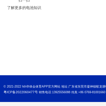
扫一扫
了解更多的电池知识
© 2021-2022 hth华体会体育APP官方网站 地址:广东省东莞市凝神镇蛟龙
粤ICP备2022060477号
销售电话:13925556088 传真:+86 0769-81001660