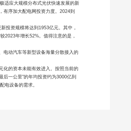
积极适应大规模分布式光伏快速发展的新
有序加大配电网投资力度。2024到
新投资规模将达到1953亿元。其中，
较2023年增长52%。值得注意的是，
、电动汽车等新型设备海量分散接入的
元化的资本未能有效进入。按照当前的
后一公里”的年均投资约为3000亿到
要配电设备的需求。