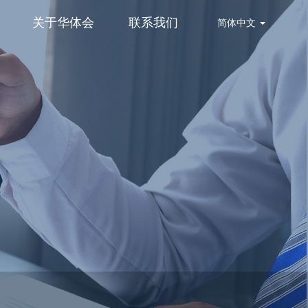
关于华体会
联系我们
简体中文