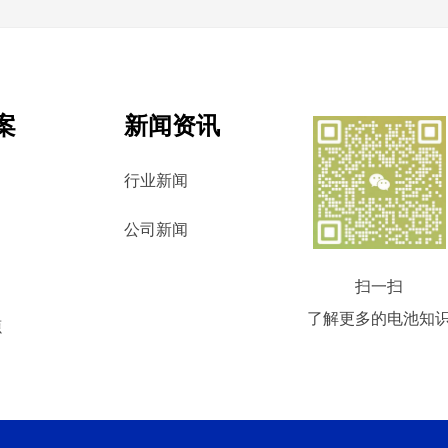
案
新闻资讯
行业新闻
公司新闻
扫一扫
了解更多的电池知
源