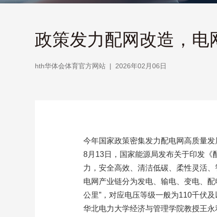
政策发力配网改造，电网
hth华体会体育官方网站
|
2026年02月06日
今年国家政策密集发力配电网高质量发
8月13日，国家能源局发布关于印发《配
力，安全高效、清洁低碳、柔性灵活、
电网产业链分为发电、输电、变电、配
公里”，对应电压等级一般为110千伏
华北电力大学经济与管理学院教授王永