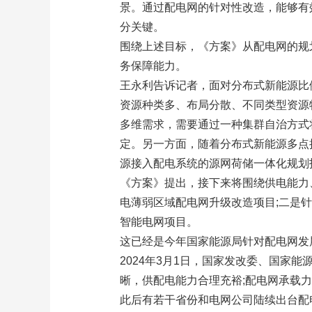
景。通过配电网的针对性改造，能够有
分关键。
围绕上述目标，《方案》从配电网的规
务保障能力。
王永利告诉记者，面对分布式新能源比
资源种类多、布局分散、不同类型资源
多维需求，需要通过一种集群自治方式
定。另一方面，随着分布式新能源多点
源接入配电系统的源网荷储一体化规划
《方案》提出，接下来将围绕供电能力
电薄弱区域配电网升级改造项目;二是
智能电网项目。
这已经是今年国家能源局针对配电网发
2024年3月1日，国家发改委、国家
晰，供配电能力合理充裕;配电网承载力
此后有若干省份和电网公司陆续出台配