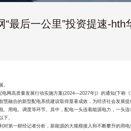
“最后一公里”投资提速-ht
展。
电网高质量发展行动实施方案(2024—2027年)》的通知(下
智慧融合的新型配电系统建设取得显著成效，为经济社会发展提
电、用电、调度等环节。其中，配电一头连着能源电力，一头连
及以下。
利对第一财经记者分析，新能源的大规模接入和不断攀升的用电