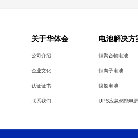
关于华体会
电池解决方
公司介绍
锂聚合物电池
企业文化
锂离子电池
认证证书
镍氢电池
联系我们
UPS应急储能电