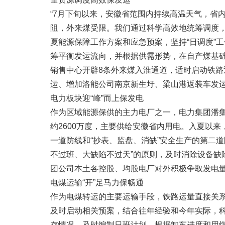
“7月下旬以来，安徽省范围内持续高温天气，省
阻，外来煤受限。我们通过科学高效地统筹调度
夏能源保障工作方案和应急预案，坚持“日调度”
筹平衡发运流向，并根据供需形势，在自产煤基础
销售中心开辟8条外来煤入淮通道，适时启动铁
运、增加洛能公司南京新生圩、梁山港返装车发
电力板块迎“峰”而上保发电
作为区域能源保供的主力电厂之一，电力集团潘
约2600万度，主要供给安徽省内用电。入夏以来
一道防线和“抄表、监盘、消缺”安全生产的第二
不过班、大缺陷不过天”的原则，及时消除设备
团公司本土各控股、均股电厂对外积极争取发电
电煤运输“开”足马力保畅通
作为电煤转运的主要运输手段，铁路运量直接关
及时启动相关预案，结合往年经验和今年实际，
存情况，及时编制日班计划，根据卸车进度和用