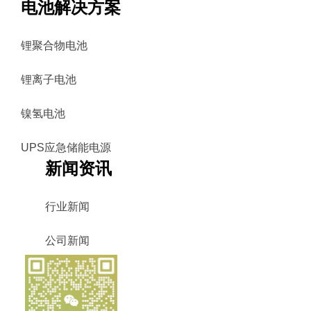
电池解决方案
锂聚合物电池
锂离子电池
镍氢电池
UPS应急储能电源
新闻资讯
行业新闻
公司新闻