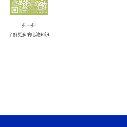
扫一扫
了解更多的电池知识