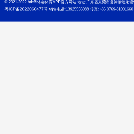
© 2021-2022 hth华体会体育APP官方网站 地址:广东省东莞市凝神镇蛟龙
粤ICP备2022060477号
销售电话:13925556088 传真:+86 0769-81001660