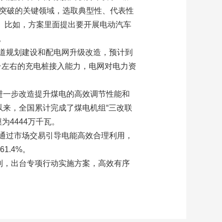
亟待突破的关键领域，选取典型性、代表性
展。比如，方案里面提出要开展电动汽车
。
道规划建设和配电网升级改造，预计到
万台左右的充电桩接入能力，电网对电力资
进一步改造提升煤电的高效调节性能和
以来，全国累计完成了煤电机组“三改联
为4444万千瓦。
通过市场交易引导电能高效合理利用，
1.4%。
制，出台专项行动实施方案，高效有序