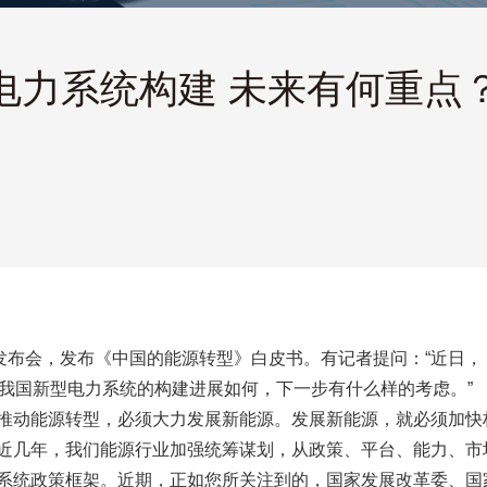
力系统构建 未来有何重点？
布会，发布《中国的能源转型》白皮书。有记者提问：“近日，
问当前我国新型电力系统的构建进展如何，下一步有什么样的考虑。”
动能源转型，必须大力发展新能源。发展新能源，就必须加快
近几年，我们能源行业加强统筹谋划，从政策、平台、能力、市
统政策框架。近期，正如您所关注到的，国家发展改革委、国