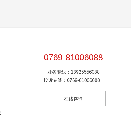
0769-81006088
业务专线：13925556088
投诉专线：0769-81006088
在线咨询
识