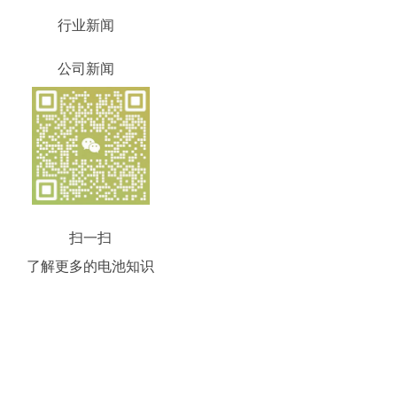
行业新闻
公司新闻
扫一扫
了解更多的电池知识