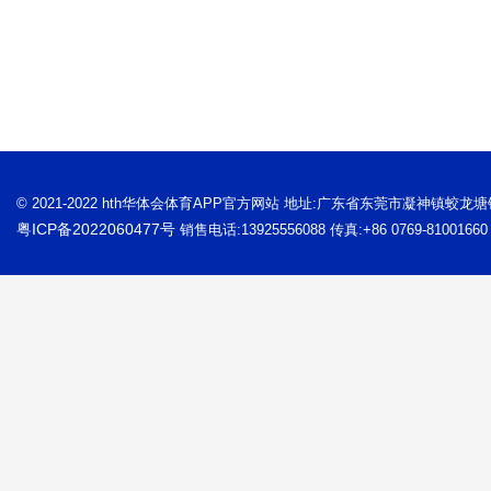
© 2021-2022 hth华体会体育APP官方网站 地址:广东省东莞市凝神镇蛟龙
粤ICP备2022060477号
销售电话:13925556088 传真:+86 0769-81001660