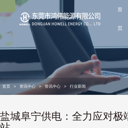
首
页
首页
>
资讯中心
>
资讯中心
>
行业新闻
盐城阜宁供电：全力应对极端
站