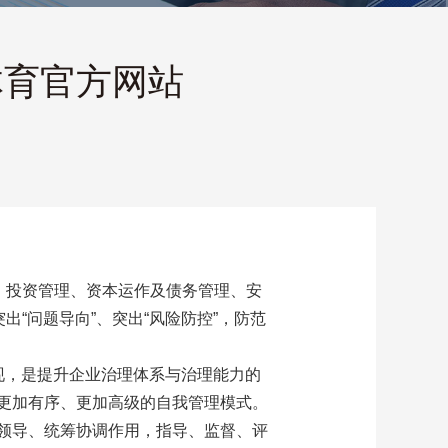
体育官方网站
、投资管理、资本运作及债务管理、安
“问题导向”、突出“风险防控”，防范
现，是提升企业治理体系与治理能力的
更加有序、更加高级的自我管理模式。
领导、统筹协调作用，指导、监督、评