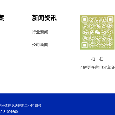
案
新闻资讯
行业新闻
公司新闻
扫一扫
了解更多的电池知
源
莞市凝神镇蛟龙塘银湖工业区18号
-81001660