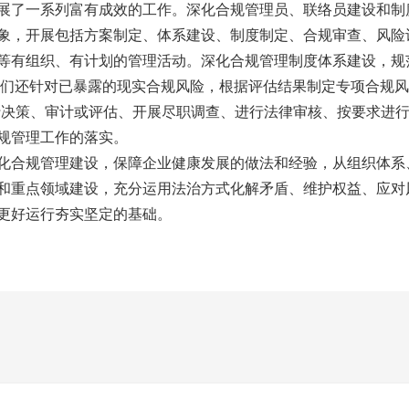
展了一系列富有成效的工作。深化合规管理员、联络员建设和制
象，开展包括方案制定、体系建设、制度制定、合规审查、风险
等有组织、有计划的管理活动。深化合规管理制度体系建设，规
他们还针对已暴露的现实合规风险，根据评估结果制定专项合规风
行决策、审计或评估、开展尽职调查、进行法律审核、按要求进
规管理工作的落实。
化合规管理建设，保障企业健康发展的做法和经验，从组织体系
和重点领域建设，充分运用法治方式化解矛盾、维护权益、应对
更好运行夯实坚定的基础。