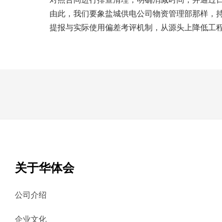
由此，我们要象盐城供电公司物资管理部那样，
提报与实际使用偏差考评机制，从源头上降低工
关于华体会
公司介绍
企业文化