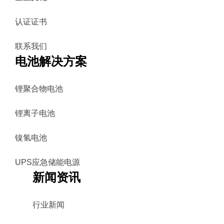
认证证书
联系我们
电池解决方案
锂聚合物电池
锂离子电池
镍氢电池
UPS应急储能电源
新闻资讯
行业新闻