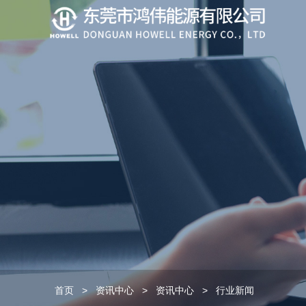
首页
>
资讯中心
>
资讯中心
>
行业新闻