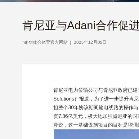
肯尼亚与Adani合作促
hth华体会体育官方网站
|
2025年12月09日
肯尼亚电力传输公司与肯尼亚政府已建立起
Solutions）报道，为了进一步提
担整个30年协议期间输电线路的操作
资7.36亿美元，极大地加强肯尼亚的国
释说，这一基础设施项目的目标是增强