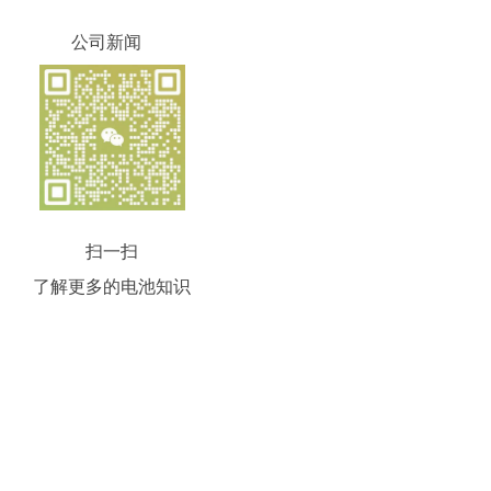
公司新闻
扫一扫
了解更多的电池知识