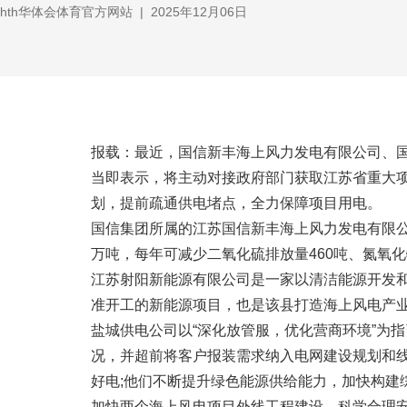
hth华体会体育官方网站
|
2025年12月06日
报载：最近，国信新丰海上风力发电有限公司、
当即表示，将主动对接政府部门获取江苏省重大
划，提前疏通供电堵点，全力保障项目用电。
国信集团所属的江苏国信新丰海上风力发电有限公
万吨，每年可减少二氧化硫排放量460吨、氮氧化
江苏射阳新能源有限公司是一家以清洁能源开发和
准开工的新能源项目，也是该县打造海上风电产
盐城供电公司以“深化放管服，优化营商环境”为
况，并超前将客户报装需求纳入电网建设规划和
好电;他们不断提升绿色能源供给能力，加快构建
加快两个海上风电项目外线工程建设，科学合理