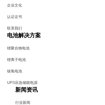
企业文化
认证证书
联系我们
电池解决方案
锂聚合物电池
锂离子电池
镍氢电池
UPS应急储能电源
新闻资讯
行业新闻