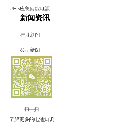
UPS应急储能电源
新闻资讯
行业新闻
公司新闻
扫一扫
了解更多的电池知识