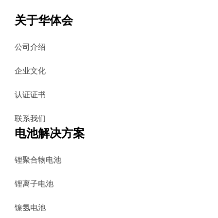
关于华体会
公司介绍
企业文化
认证证书
联系我们
电池解决方案
锂聚合物电池
锂离子电池
镍氢电池