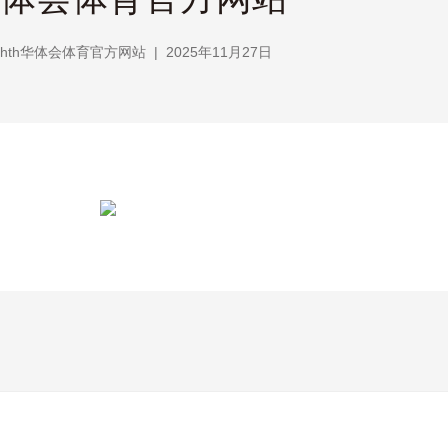
hth华体会体育官方网站
|
2025年11月27日