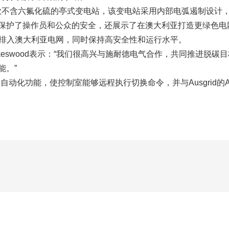
了一款不含六氟化硫的亭式变电站，该变电站采用内部电弧遏制设
保护了操作员和公众的安全，还展示了在澳大利亚打造更绿色电
当量排入澳大利亚电网，同时保持高安全性和运行水平。
t Hawkeswood表示：“我们很高兴与施耐德电气合作，共同推
能。”
自动化功能，使控制室能够远程执行切换命令，并与Ausgrid的