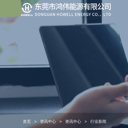
首页
>
资讯中心
>
资讯中心
>
行业新闻