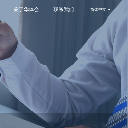
关于华体会
联系我们
简体中文