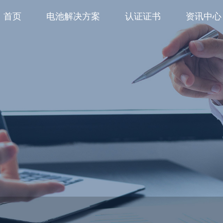
首页
电池解决方案
认证证书
资讯中心