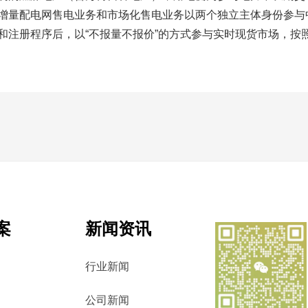
增量配电网售电业务和市场化售电业务以两个独立主体身份参与
和注册程序后，以“不报量不报价”的方式参与实时现货市场，按
案
新闻资讯
行业新闻
公司新闻