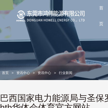
首
页
首页
>
资讯中心
>
资讯中心
>
行业新闻
巴西国家电力能源局与圣保
hth华体会体育官方网站