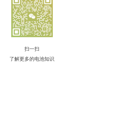
扫一扫
了解更多的电池知识